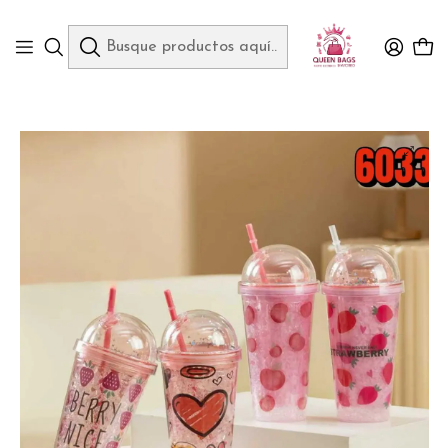
Queen Bags Mayoreo
Inicio
HOGAR
BOTES, VASOS Y TAZAS
VASO DE HIDROGEL DISEÑO FRESA DE ML MOD#🍓