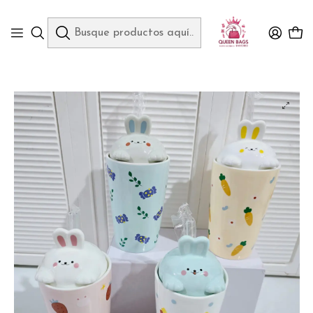
Queen Bags Mayoreo
Inicio
HOGAR
BOTES, VASOS Y TAZAS
VASO DE CERÁMICA DISEÑO CONEJITO DE 400ML MOD# TZ-20