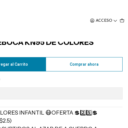

ACCESO
REBOCA KN95 DE COLORES
egar al Carrito
Comprar ahora
s
LORES INFANTIL 😷OFERTA 💲2️⃣5️⃣💲
$2.5)