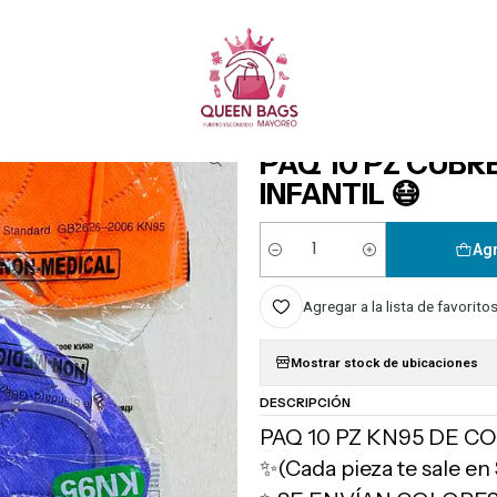
Queen Bags Mayoreo
Inicio
HOGAR
OTROS
PAQ 10 PZ CUBREBOCA KN95 DE COLORES INFANTIL 
|
PAQ 10 PZ CUB
INFANTIL 😷
Agr
Cantidad
Agregar a la lista de favorito
Mostrar stock de ubicaciones
DESCRIPCIÓN
PAQ 10 PZ KN95 DE CO
✨(Cada pieza te sale en 