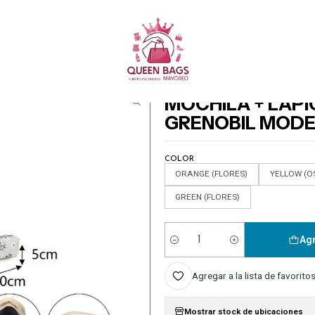
Queen Bags Mayoreo
JUVENIL/DAMA/CABALLERO
MOCHILA + LAPICERA ESCOLAR JUVENIL GRENOB
|
MOCHILA + LAPI
GRENOBIL MODE
COLOR
ORANGE (FLORES)
YELLOW (O
GREEN (FLORES)
Agr
Cantidad
Agregar a la lista de favorito
Mostrar stock de ubicaciones