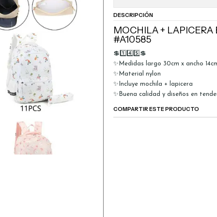
DESCRIPCIÓN
MOCHILA + LAPICERA
#A10585
💲1️⃣4️⃣5️⃣💲
✨Medidas largo 30cm x ancho 14cm
✨Material nylon
✨Incluye mochila + lapicera
✨Buena calidad y diseños en tende
COMPARTIR ESTE PRODUCTO