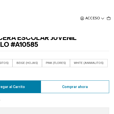
IL MODELO #A10585
ACCESO
CERA ESCOLAR JUVENIL
LO #A10585
SITOS)
BEIGE (HOJAS)
PINK (FLORES)
WHITE (ANIMALITOS)
egar al Carrito
Comprar ahora
s