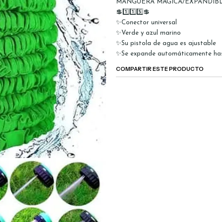
MANGUERA MÁGICA/EXPANDIBL
💲1️⃣1️⃣5️⃣💲
✨Conector universal
✨Verde y azul marino
✨Su pistola de agua es ajustable
✨Se expande automáticamente has
COMPARTIR ESTE PRODUCTO