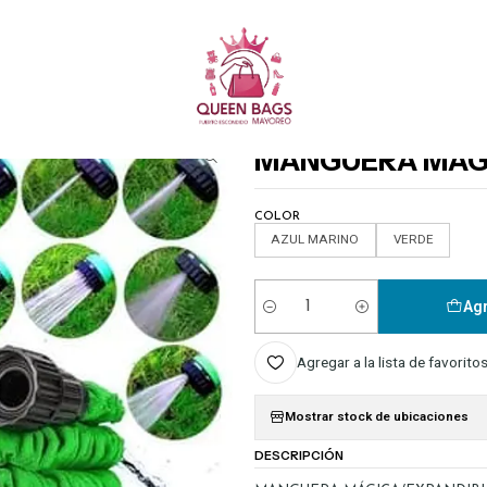
Queen Bags Mayoreo
Inicio
HOGAR
OTROS
MANGUERA MÁGICA/EXPANDIBLE MOD# LU1539
|
MANGUERA MÁGI
COLOR
AZUL MARINO
VERDE
Agr
Cantidad
Agregar a la lista de favorito
Mostrar stock de ubicaciones
DESCRIPCIÓN