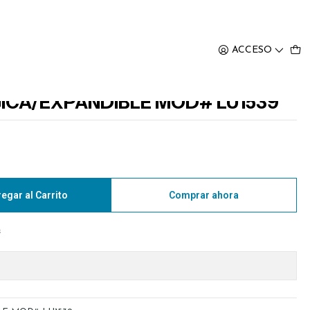
ACCESO
CA/EXPANDIBLE MOD# LU1539
egar al Carrito
Comprar ahora
s