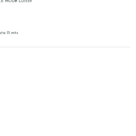
E MOD# LU1539
ta 15 mts