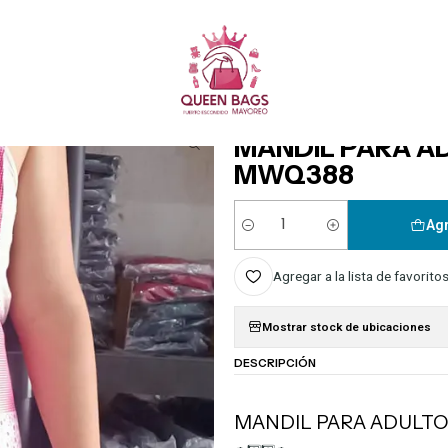
Queen Bags Mayoreo
icio
HOGAR
COCINA
MANDIL PARA ADULTO VARIOS DISEÑOS MOD# MWQ3
|
MANDIL PARA A
MWQ388
Agr
Cantidad
Agregar a la lista de favorito
Mostrar stock de ubicaciones
DESCRIPCIÓN
MANDIL PARA ADULT