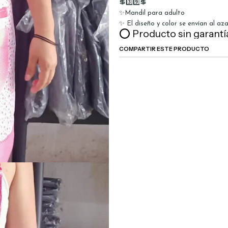
💲3️⃣9️⃣💲
✨Mandil para adulto
✨ El diseño y color se envían al aza
⭕ Producto sin garantí
COMPARTIR ESTE PRODUCTO