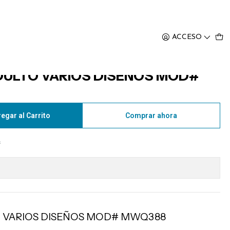
88
ACCESO
DULTO VARIOS DISEÑOS MOD#
egar al Carrito
Comprar ahora
s
O VARIOS DISEÑOS MOD# MWQ388