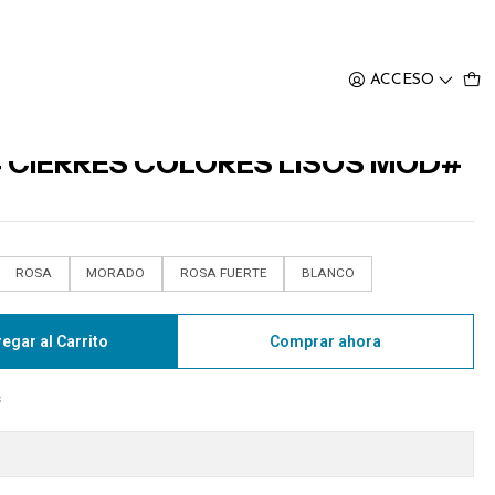
️
ACCESO
4 CIERRES COLORES LISOS MOD#
ROSA
MORADO
ROSA FUERTE
BLANCO
egar al Carrito
Comprar ahora
s