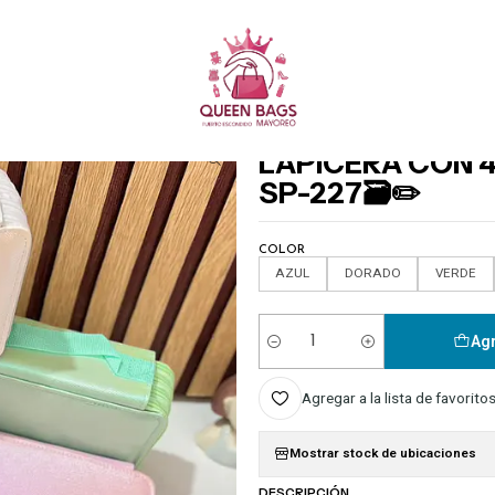
Queen Bags Mayoreo
Inicio
PAPELERIA
LAPICERA CON 4 CIERRES COLORES LISOS MOD# SP-227🗃️✏
|
LAPICERA CON 
SP-227🗃️✏️
COLOR
AZUL
DORADO
VERDE
Agr
Cantidad
Agregar a la lista de favorito
Mostrar stock de ubicaciones
DESCRIPCIÓN