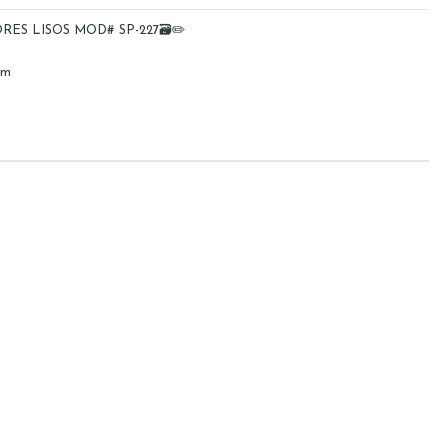
ES LISOS MOD# SP-227🗃️✏️
cm