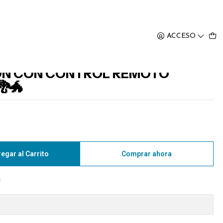
🐲
ACCESO
ON CON CONTROL REMOTO
🐲
egar al Carrito
Comprar ahora
s