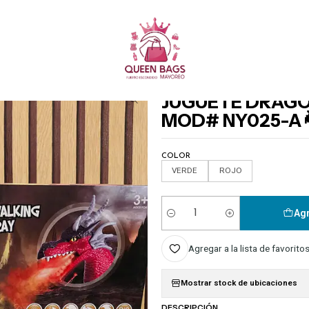
Queen Bags Mayoreo
cio
JUGUETES
JUGUETE DRAGON CON CONTROL REMOTO MOD# NY025-A 🐉
|
JUGUETE DRAG
MOD# NY025-A 
COLOR
VERDE
ROJO
Agr
Cantidad
Agregar a la lista de favorito
Mostrar stock de ubicaciones
DESCRIPCIÓN