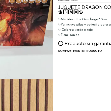
JUGUETE DRAGON CO
💲3️⃣8️⃣0️⃣💲
✨Medidas alto:23cm largo:50cm
✨Ya incluye pilas y botecito para 
✨ Colores: verde o rojo
✨Tiene sonido
⭕ Producto sin garantí
COMPARTIR ESTE PRODUCTO