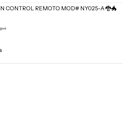
N CONTROL REMOTO MOD# NY025-A 🐉🐲
agua
a