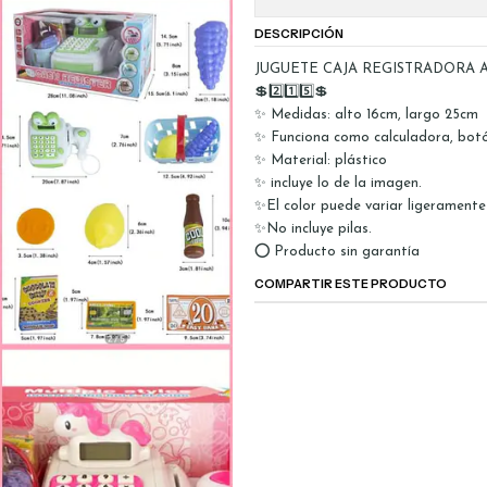
DESCRIPCIÓN
JUGUETE CAJA REGISTRADORA 
💲2️⃣1️⃣5️⃣💲
✨ Medidas: alto 16cm, largo 25cm
✨ Funciona como calculadora, botón
✨ Material: plástico
✨ incluye lo de la imagen.
✨El color puede variar ligeramente
✨No incluye pilas.
⭕ Producto sin garantía
COMPARTIR ESTE PRODUCTO