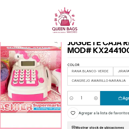
Queen Bags Mayoreo
Inicio
JUGUETES
JUGUETE CAJA REGISTRADORA ANIMALITOS MOD# KX24410
|
JUGUETE CAJA 
MOD# KX24410
COLOR
RANA BLANCO- VERDE
JIRAF
CANGREJO AMARILLO-NARANJA
Agr
Cantidad
Agregar a la lista de favorito
Mostrar stock de ubicaciones