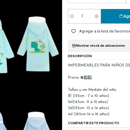
Agr
Cantidad
Agregar a la lista de favorito
Mostrar stock de ubicaciones
DESCRIPCIÓN
IMPERMEABLES PARA NIÑOS DE 
Precio 💲8️⃣5️⃣
Tallas y cm Medida del niño
Xl (135cm - 7 a 10 años)
2xl(145cm -11 a 12 años)
3xl(155cm -13 a 14 años)
4xl (165cm-14 a 16 años)
COMPARTIR ESTE PRODUCTO