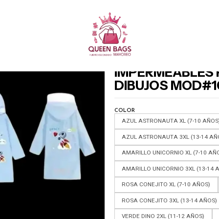
Queen Bags Mayoreo
MPORADA DE LLUVIAS ☁
IMPERMEABLES PARA NIÑOS DE 7 -16 AÑOS DIBUJO
|
IMPERMEABLES P
DIBUJOS MOD#1
COLOR
AZUL ASTRONAUTA XL (7-10 AÑOS
AZUL ASTRONAUTA 3XL (13-14 AÑ
AMARILLO UNICORNIO XL (7-10 AÑ
AMARILLO UNICORNIO 3XL (13-14 
ROSA CONEJITO XL (7-10 AÑOS)
ROSA CONEJITO 3XL (13-14 AÑOS)
VERDE DINO 2XL (11-12 AÑOS)