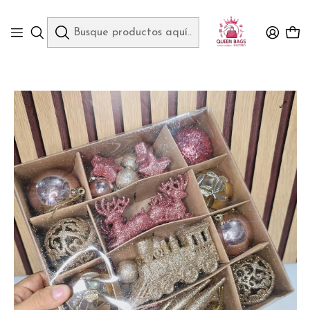
Queen Bags Mayoreo
Inicio
PRODUCTOS NAVIDEÑOS
ESFERAS/ RENOS /TREN MOD# 156 Y 154 🫎🌲☃️- COPIAR