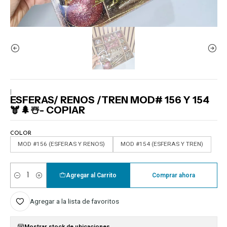
|
ESFERAS/ RENOS /TREN MOD# 156 Y 154
🫎🌲☃️- COPIAR
COLOR
MOD #156 (ESFERAS Y RENOS)
MOD #154 (ESFERAS Y TREN)
Agregar al Carrito
Comprar ahora
Cantidad
Agregar a la lista de favoritos
Mostrar stock de ubicaciones