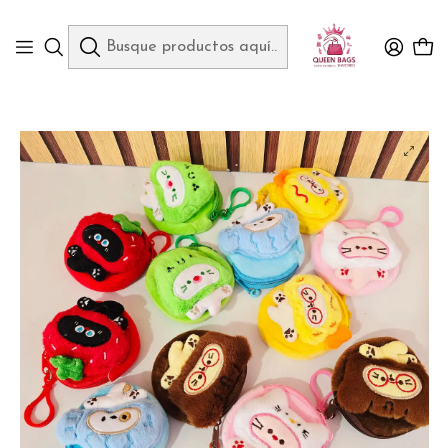
Queen Bags Mayoreo
Inicio
CARTERAS Y MONEDEROS
DOCENA MONEDERO/LLAVERITO DISEÑO ANIMALITOS MOD# WYE6-2