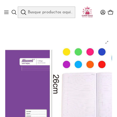
Queen Bags Mayoreo
Inicio
PAPELERIA
(DOBLE RAYA)LIBRETA COCIDA PROFESIONAL PASTA MEDIA DURA CON
100 HOJAS COLORES LISOS MOD# AL9124