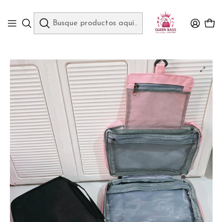
Queen Bags Mayoreo
Inicio
COSMETIQUERA/ORGANIZADOR MOD# BC123🩷🖤