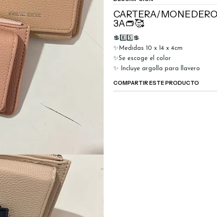
CARTERA/MONEDERO 
3A👝🥰
💲8️⃣5️⃣💲
✨Medidas 10 x 14 x 4cm
✨Se escoge el color
✨ Incluye argolla para llavero
COMPARTIR ESTE PRODUCTO