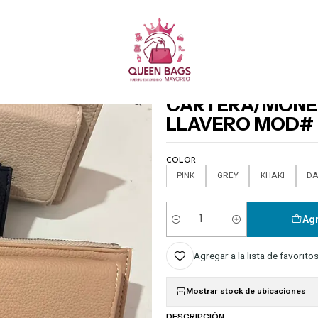
Queen Bags Mayoreo
RAS Y MONEDEROS
CARTERA/MONEDERO CON ARGOLLA DE LLAVERO MOD# JM-
|
CARTERA/MONE
LLAVERO MOD# J
COLOR
PINK
GREY
KHAKI
DA
Agr
Cantidad
Agregar a la lista de favorito
Mostrar stock de ubicaciones
DESCRIPCIÓN