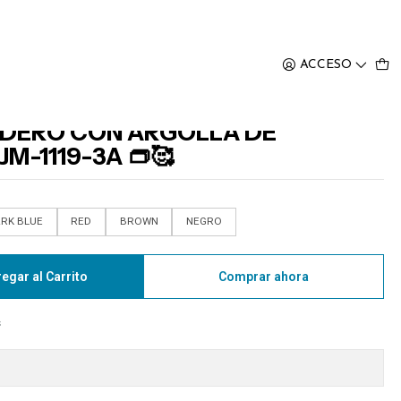
1119-3A 👝🥰
ACCESO
DERO CON ARGOLLA DE
M-1119-3A 👝🥰
RK BLUE
RED
BROWN
NEGRO
egar al Carrito
Comprar ahora
s