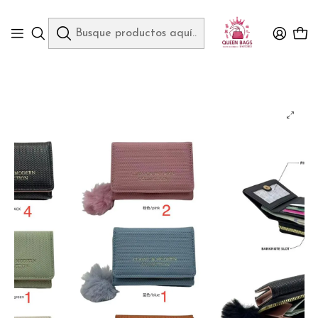
Queen Bags Mayoreo
Inicio
CARTERAS Y MONEDEROS
CARTERA/MONEDERO CLASSIC Y MODERN COLLECTION MOD# WA-
11883025-22G-F 👛