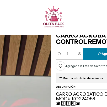
Queen Bags Mayoreo
ETES
CARRO ACROBÁTICO DISEÑO SPIDERMAN CON CONTROL REMOTO MOD
|
CARRO ACROBÁT
CONTROL REMO
Agr
Cantidad
Agregar a la lista de favorito
Mostrar stock de ubicaciones
DESCRIPCIÓN
CARRO ACROBÁTICO 
MOD# KQ224053
💲2️⃣3️⃣0️⃣💲