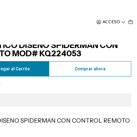
# KQ224053
ACCESO
ICO DISEÑO SPIDERMAN CON
TO MOD# KQ224053
egar al Carrito
Comprar ahora
s
DISEÑO SPIDERMAN CON CONTROL REMOTO