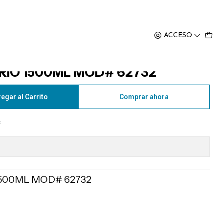
32
ACCESO
RIO 1500ML MOD# 62732
egar al Carrito
Comprar ahora
s
1500ML MOD# 62732