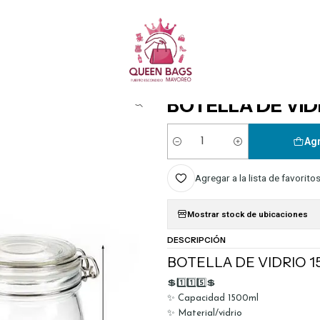
Queen Bags Mayoreo
icio
HOGAR
BOTES, VASOS Y TAZAS
BOTELLA DE VIDRIO 1500ML MOD# 627
|
BOTELLA DE VID
Agr
Cantidad
Agregar a la lista de favorito
Mostrar stock de ubicaciones
DESCRIPCIÓN
BOTELLA DE VIDRIO 
💲1️⃣1️⃣5️⃣💲
✨ Capacidad 1500ml
✨ Material/vidrio