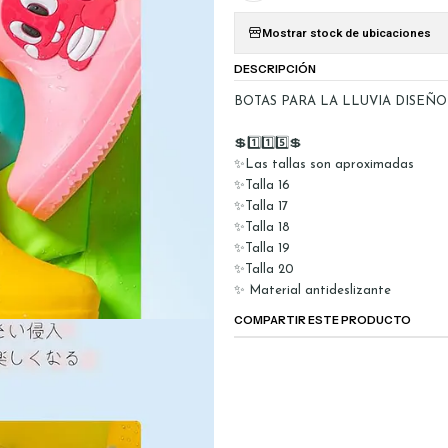
Mostrar stock de ubicaciones
DESCRIPCIÓN
BOTAS PARA LA LLUVIA DISEÑO
💲1️⃣1️⃣5️⃣💲
✨Las tallas son aproximadas
✨Talla 16
✨Talla 17
✨Talla 18
✨Talla 19
✨Talla 20
✨ Material antideslizante
COMPARTIR ESTE PRODUCTO