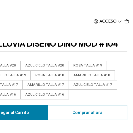
OD #104
ACCESO
LLUVIA DISEÑO DINO MOD #104
ALLA #20
AZUL CIELO TALLA #20
ROSA TALLA #19
IELO TALLA #19
ROSA TALLA #18
AMARILLO TALLA #18
TALLA #17
AMARILLO TALLA #17
AZUL CIELO TALLA #17
ALLA #16
AZUL CIELO TALLA #16
egar al Carrito
Comprar ahora
s