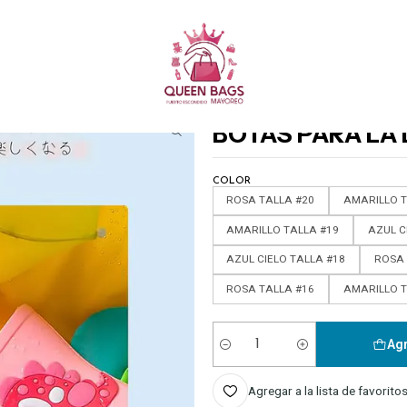
Queen Bags Mayoreo
OJINES, SÁBANAS, ROPA Y CALZADO
BOTAS PARA LA LLUVIA DISEÑO DINO M
|
BOTAS PARA LA 
COLOR
ROSA TALLA #20
AMARILLO T
AMARILLO TALLA #19
AZUL C
AZUL CIELO TALLA #18
ROSA 
ROSA TALLA #16
AMARILLO T
Agr
Cantidad
Agregar a la lista de favorito