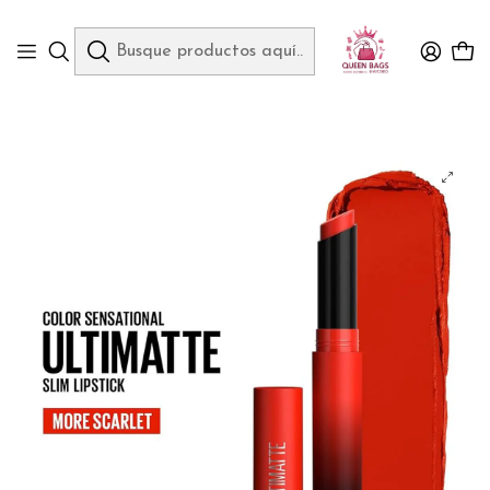
Queen Bags Mayoreo
Inicio
CUIDADO DE LA PIEL Y MAQUILLAJE
💋MORE SCARLET LABIAL SENSATIONAL ULTIMATTE SLIM LIPSTICK DE
MAYBELLINE NEW YORK MOD# 50Z200