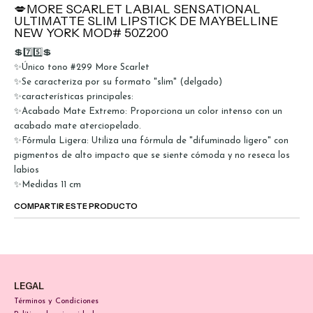
💋MORE SCARLET LABIAL SENSATIONAL
ULTIMATTE SLIM LIPSTICK DE MAYBELLINE
NEW YORK MOD# 50Z200
💲7️⃣5️⃣💲
✨Único tono #299 More Scarlet
✨Se caracteriza por su formato "slim" (delgado)
✨características principales:
✨Acabado Mate Extremo: Proporciona un color intenso con un
acabado mate aterciopelado.
✨Fórmula Ligera: Utiliza una fórmula de "difuminado ligero" con
pigmentos de alto impacto que se siente cómoda y no reseca los
labios
✨Medidas 11 cm
COMPARTIR ESTE PRODUCTO
LEGAL
Términos y Condiciones